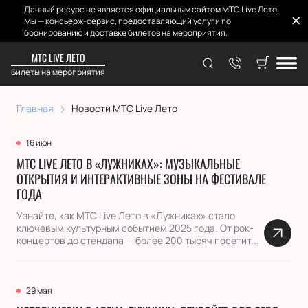
Данный ресурс не является официальным сайтом МТС Live Лето.
Мы — консьерж-сервис, предоставляющий услуги по
бронированию и доставке билетов на мероприятия.
МТС LIVE ЛЕТО
Новости МТС Live Лето
Билеты на мероприятия
Главная
Новости МТС Live Лето
16 июн
МТС LIVE ЛЕТО В «ЛУЖНИКАХ»: МУЗЫКАЛЬНЫЕ
ОТКРЫТИЯ И ИНТЕРАКТИВНЫЕ ЗОНЫ НА ФЕСТИВАЛЕ
ГОДА
Узнайте, как МТС Live Лето в «Лужниках» стало
ключевым культурным событием 2025 года. От рок-
концертов до стендапа — более 200 тысяч посетит...
29 мая