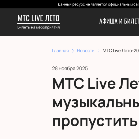
Данный ресурс не является официальным сай
МТС LIVE ЛЕТО
АФИША И БИЛЕ
Билеты на мероприятия
Главная
Новости
МТС Live Лето-20
28 ноября 2025
МТС Live Ле
музыкальны
пропустить