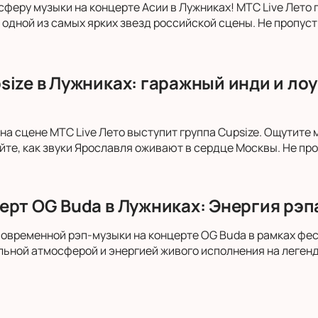
сферу музыки на концерте Асии в Лужниках! МТС Live Лето
 одной из самых ярких звезд российской сцены. Не пропуст
size в Лужниках: гаражный инди и ло
 на сцене МТС Live Лето выступит группа Cupsize. Ощутите
айте, как звуки Ярославля оживают в сердце Москвы. Не пр
ерт OG Buda в Лужниках: Энергия рэ
современной рэп-музыки на концерте OG Buda в рамках фес
ьной атмосферой и энергией живого исполнения на леген