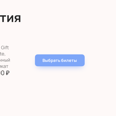
тия
Gift
te,
чный
Выбрать билеты
икат
00
₽