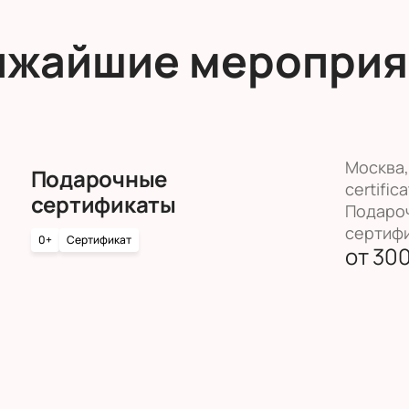
ижайшие мероприя
Москва, 
Подарочные
certifica
сертификаты
Подаро
сертиф
0+
Сертификат
от
30