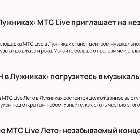
 Лужниках: МТС Live приглашает на 
 площадка МТС Live в Лужниках станет центром музыкальн
узыки до джаза и рока. Узнайте больше о программе и спла
 в Лужниках: погрузитесь в музыкаль
а МТС Live Лето в Лужниках состоится долгожданное выс
уком под открытым небом. Узнайте, как стать частью этог
не МТС Live Лето: незабываемый конц