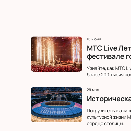
16 июня
МТС Live Ле
фестивале г
Узнайте, как МТС L
более 200 тысяч по
29 мая
Историческа
Погрузитесь в атмо
культурной жизни М
сердце столицы.