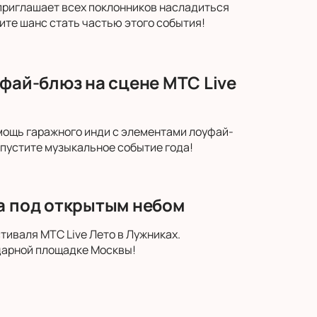
 приглашает всех поклонников насладиться
ите шанс стать частью этого события!
уфай-блюз на сцене МТС Live
 мощь гаражного инди с элементами лоуфай-
опустите музыкальное событие года!
па под открытым небом
тиваля МТС Live Лето в Лужниках.
дарной площадке Москвы!