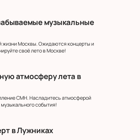
незабываемые музыкальные
ой жизни Москвы. Ожидаются концерты и
нируйте своё лето в Москве!
ную атмосферу лета в
тупление CMH. Насладитесь атмосферой
о музыкального события!
ерт в Лужниках