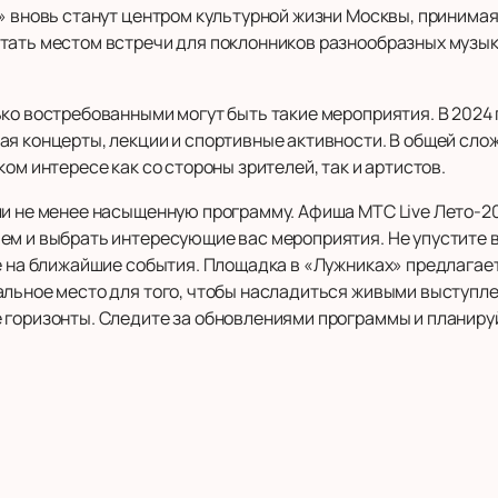
» вновь станут центром культурной жизни Москвы, принимая
тать местом встречи для поклонников разнообразных музык
ко востребованными могут быть такие мероприятия. В 2024 
я концерты, лекции и спортивные активности. В общей слож
ом интересе как со стороны зрителей, так и артистов.
ли не менее насыщенную программу. Афиша МТС Live Лето-20
ем и выбрать интересующие вас мероприятия. Не упустите
 на ближайшие события. Площадка в «Лужниках» предлагае
альное место для того, чтобы насладиться живыми выступ
 горизонты. Следите за обновлениями программы и планируй