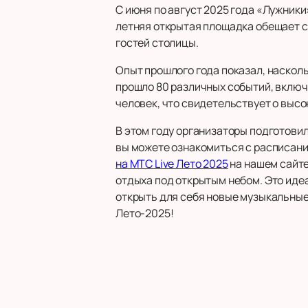
С июня по август 2025 года «Лужники
летняя открытая площадка обещает с
гостей столицы.
Опыт прошлого года показал, насколь
прошло 80 различных событий, включа
человек, что свидетельствует о высок
В этом году организаторы подготови
вы можете ознакомиться с расписани
на МТС Live Лето 2025
на нашем сайте
отдыха под открытым небом. Это иде
открыть для себя новые музыкальные
Лето-2025!