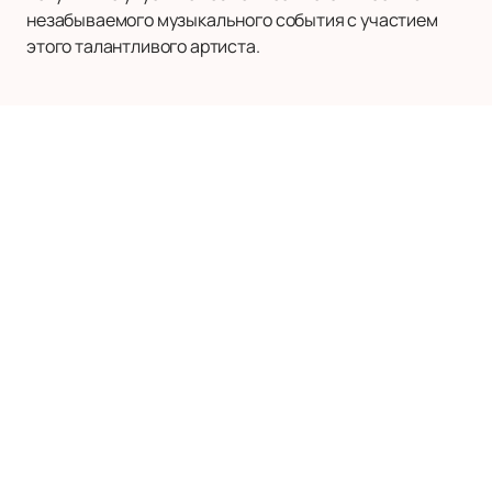
незабываемого музыкального события с участием
этого талантливого артиста.
Наверх
МТС LIVE ЛЕТО
Билеты на мероприятия
Афиша и билеты
Новости
Лужники