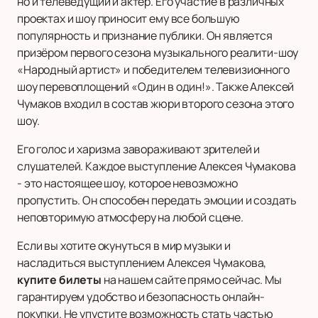
но и телеведущий и актёр. Его участие в различных
проектах и шоу приносит ему все большую
популярность и признание публики. Он является
призёром первого сезона музыкального реалити-шоу
«Народный артист» и победителем телевизионного
шоу перевоплощений «Один в один!». Также Алексей
Чумаков входил в состав жюри второго сезона этого
шоу.
Его голос и харизма завораживают зрителей и
слушателей. Каждое выступление Алексея Чумакова
- это настоящее шоу, которое невозможно
пропустить. Он способен передать эмоции и создать
неповторимую атмосферу на любой сцене.
Если вы хотите окунуться в мир музыки и
насладиться выступлением Алексея Чумакова,
купите билеты
на нашем сайте прямо сейчас. Мы
гарантируем удобство и безопасность онлайн-
покупки. Не упустите возможность стать частью